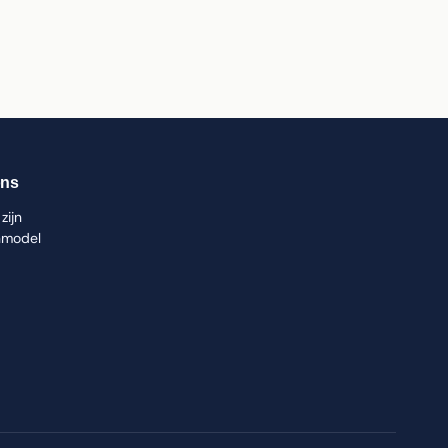
ons
zijn
nmodel