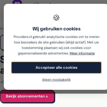
Onafhankelijk sinds 2007
Thuiswinkel partner
🍪
Wij gebruiken cookies
Home
›
Samsung
›
Galaxy A36
›
Ben
Providers.nl gebruikt analytische cookies om te meten
hoe bezoekers de site gebruiken (altijd actief). Met uw
toestemming plaatsen wij ook cookies voor
gepersonaliseerde advertenties.
Meer informatie
Samsung Galaxy A36 
abonnement bij Ben
Accepteer alle cookies
Alleen noodzakelijk
Alle Ben-abonnementen voor de Galaxy A36 vergeleken
V
Bekijk abonnementen