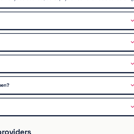
pen?
providers