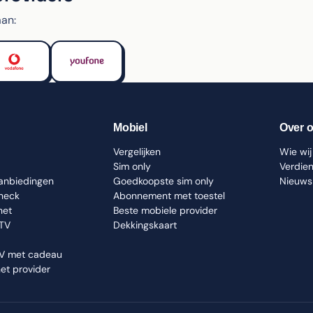
an:
Mobiel
Over 
Vergelijken
Wie wij 
Sim only
Verdie
aanbiedingen
Goedkoopste sim only
Nieuws
check
Abonnement met toestel
net
Beste mobiele provider
 TV
Dekkingskaart
TV met cadeau
net provider