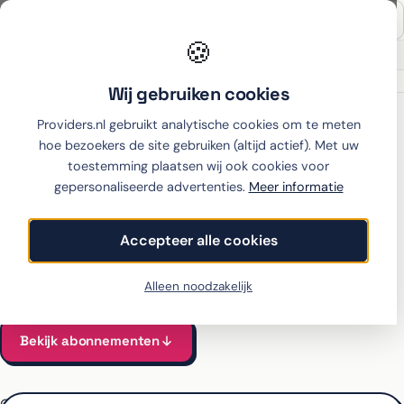
🍪
Onafhankelijk sinds 2007
Thuiswinkel partner
Wij gebruiken cookies
Home
›
Samsung
›
Galaxy A36
›
Youfone
Providers.nl gebruikt analytische cookies om te meten
hoe bezoekers de site gebruiken (altijd actief). Met uw
toestemming plaatsen wij ook cookies voor
gepersonaliseerde advertenties.
Meer informatie
Samsung Galaxy A36 met
abonnement bij Youfone
Accepteer alle cookies
Alle Youfone-abonnementen voor de Galaxy A36 vergeleken
Vanaf €18 per maand, all-in incl. toestel
Alleen noodzakelijk
Bekijk abonnementen