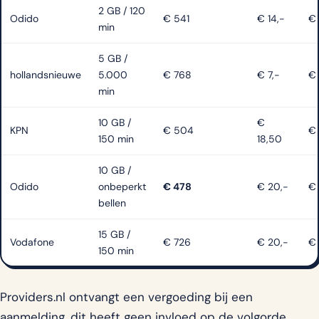
2 GB / 120
Odido
€ 541
€ 14,-
€ 
min
5 GB /
hollandsnieuwe
5.000
€ 768
€ 7,-
€
min
10 GB /
€
KPN
€ 504
€
150 min
18,50
10 GB /
Odido
onbeperkt
€ 478
€ 20,-
€
bellen
15 GB /
Vodafone
€ 726
€ 20,-
€ 
150 min
Providers.nl ontvangt een vergoeding bij een
aanmelding, dit heeft geen invloed op de volgorde.