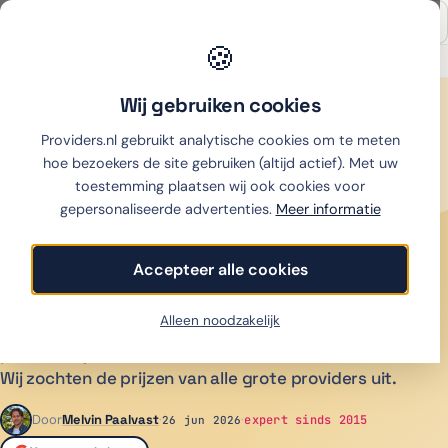
🍪
Onafhankelijk sinds 2007
Thuiswinkel partner
Wij gebruiken cookies
Home
›
Nieuws
›
Samsung Galaxy S26 nu spotgoedkoop: € 478 in plaats van € 999
Providers.nl gebruikt analytische cookies om te meten
hoe bezoekers de site gebruiken (altijd actief). Met uw
MOBIEL
toestemming plaatsen wij ook cookies voor
Samsung Galaxy S26 nu
gepersonaliseerde advertenties.
Meer informatie
spotgoedkoop: € 478 in
Accepteer alle cookies
plaats van € 999
Alleen noodzakelijk
De Galaxy S26 kost € 999 bij Samsung, maar via een
provider zijn de toestelkosten € 478. Dat scheelt € 521.
Wij zochten de prijzen van alle grote providers uit.
Door
Melvin Paalvast
·
·
Gepubliceerd:
expert sinds 2015
26 jun 2026