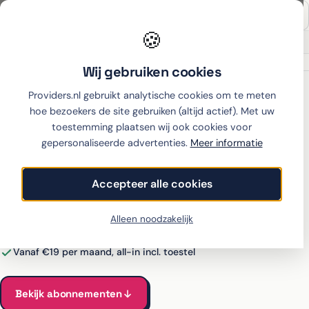
🍪
Onafhankelijk sinds 2007
Thuiswinkel partner
Wij gebruiken cookies
Home
›
Samsung
›
Galaxy A36
›
hollandsnieuwe
Providers.nl gebruikt analytische cookies om te meten
hoe bezoekers de site gebruiken (altijd actief). Met uw
toestemming plaatsen wij ook cookies voor
gepersonaliseerde advertenties.
Meer informatie
Samsung Galaxy A36 met
abonnement bij
Accepteer alle cookies
hollandsnieuwe
Alleen noodzakelijk
Alle hollandsnieuwe-abonnementen voor de Galaxy A36
vergeleken
Vanaf €19 per maand, all-in incl. toestel
Bekijk abonnementen