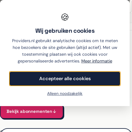
🍪
Onafhankelijk sinds 2007
Thuiswinkel partner
Wij gebruiken cookies
Home
›
Samsung
›
Galaxy S26 Ultra
›
KPN
Providers.nl gebruikt analytische cookies om te meten
hoe bezoekers de site gebruiken (altijd actief). Met uw
toestemming plaatsen wij ook cookies voor
gepersonaliseerde advertenties.
Meer informatie
Samsung Galaxy S26 Ultra
met abonnement bij KPN
Accepteer alle cookies
Alle KPN-abonnementen voor de Galaxy S26 Ultra vergeleken
Vanaf €56 per maand, all-in incl. toestel
Alleen noodzakelijk
Bekijk abonnementen