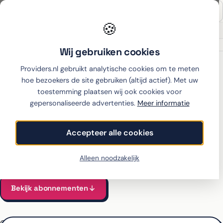
🍪
Onafhankelijk sinds 2007
Thuiswinkel partner
Wij gebruiken cookies
Home
›
Samsung
›
Galaxy S26 Ultra
›
Simyo
Providers.nl gebruikt analytische cookies om te meten
hoe bezoekers de site gebruiken (altijd actief). Met uw
toestemming plaatsen wij ook cookies voor
gepersonaliseerde advertenties.
Meer informatie
Samsung Galaxy S26 Ultra
met abonnement bij Simyo
Accepteer alle cookies
Alle Simyo-abonnementen voor de Galaxy S26 Ultra vergeleken
Vanaf €45 per maand, all-in incl. toestel
Alleen noodzakelijk
Bekijk abonnementen