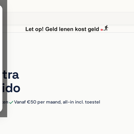
tra
dido
eken
Vanaf €50 per maand, all-in incl. toestel