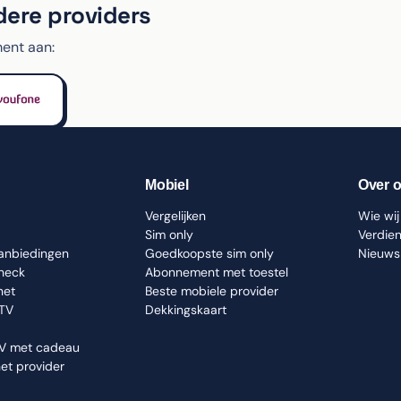
dere providers
ent aan:
Mobiel
Over 
Vergelijken
Wie wij 
Sim only
Verdie
aanbiedingen
Goedkoopste sim only
Nieuws
check
Abonnement met toestel
net
Beste mobiele provider
 TV
Dekkingskaart
TV met cadeau
net provider