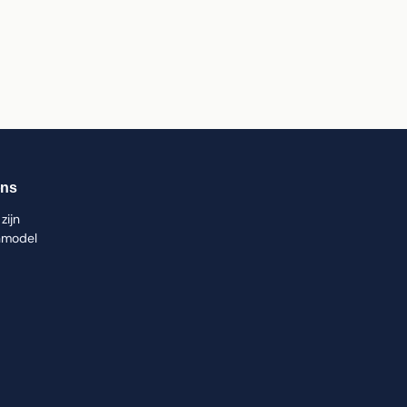
ons
zijn
nmodel