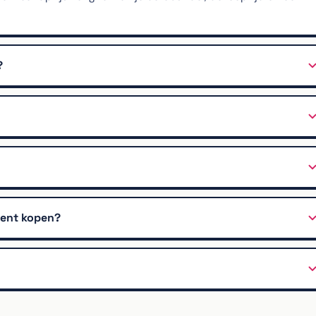
?
ment kopen?