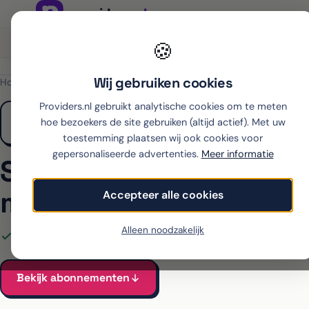
Onafhankelijk sinds 2007
Thuiswinkel partner
🍪
Wij gebruiken cookies
Home
›
Samsung
›
Galaxy S26 Ultra
›
Odido
Providers.nl gebruikt analytische cookies om te meten
hoe bezoekers de site gebruiken (altijd actief). Met uw
toestemming plaatsen wij ook cookies voor
gepersonaliseerde advertenties.
Meer informatie
Samsung Galaxy S26 Ul
met abonnement bij O
Accepteer alle cookies
Alleen noodzakelijk
Alle Odido-abonnementen voor de Galaxy S26 Ultra vergel
Bekijk abonnementen