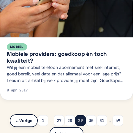
MOBIEL
Mobiele providers: goedkoop én toch
kwaliteit?
Wil jij een mobiel telefoon abonnement met snel internet,
goed bereik, veel data en dat allemaal voor een lage prijs?
Lees in dit artikel bij welk provider jij moet zijn! Goedkope
mobiele providers E…
8 apr 2019
…
…
1
27
28
29
30
31
49
←
Vorige