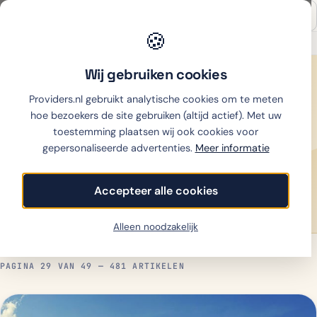
🍪
Onafhankelijk sinds 2007
Thuiswinkel partner
Wij gebruiken cookies
Home
›
Nieuws
Providers.nl gebruikt analytische cookies om te meten
481 artikelen
REDACTIE SINDS 2007
hoe bezoekers de site gebruiken (altijd actief). Met uw
Nieuws
toestemming plaatsen wij ook cookies voor
gepersonaliseerde advertenties.
Meer informatie
Actueel nieuws over telecom, internet, mobiel en
energie in Nederland. Onafhankelijke redactie — geen
Accepteer alle cookies
advertoriële content.
Alleen noodzakelijk
PAGINA 29 VAN 49 — 481 ARTIKELEN