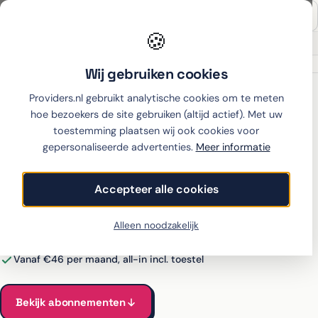
🍪
Onafhankelijk sinds 2007
Thuiswinkel partner
Wij gebruiken cookies
Home
›
Samsung
›
Galaxy S26 Ultra
›
hollandsnieuwe
Providers.nl gebruikt analytische cookies om te meten
hoe bezoekers de site gebruiken (altijd actief). Met uw
toestemming plaatsen wij ook cookies voor
gepersonaliseerde advertenties.
Meer informatie
Samsung Galaxy S26 Ultra
met abonnement bij
Accepteer alle cookies
hollandsnieuwe
Alleen noodzakelijk
Alle hollandsnieuwe-abonnementen voor de Galaxy S26 Ultra
vergeleken
Vanaf €46 per maand, all-in incl. toestel
Bekijk abonnementen