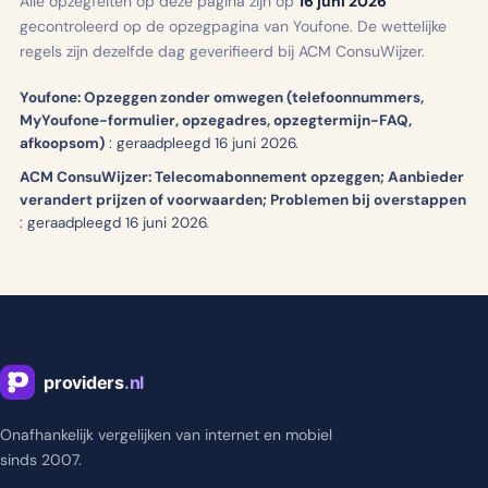
Alle opzegfeiten op deze pagina zijn op
16 juni 2026
gecontroleerd op de opzegpagina van Youfone. De wettelijke
regels zijn dezelfde dag geverifieerd bij ACM ConsuWijzer.
Youfone: Opzeggen zonder omwegen (telefoonnummers,
MyYoufone-formulier, opzegadres, opzegtermijn-FAQ,
afkoopsom)
:
geraadpleegd 16 juni 2026.
ACM ConsuWijzer: Telecomabonnement opzeggen; Aanbieder
verandert prijzen of voorwaarden; Problemen bij overstappen
:
geraadpleegd 16 juni 2026.
Onafhankelijk vergelijken van internet en mobiel
sinds 2007.