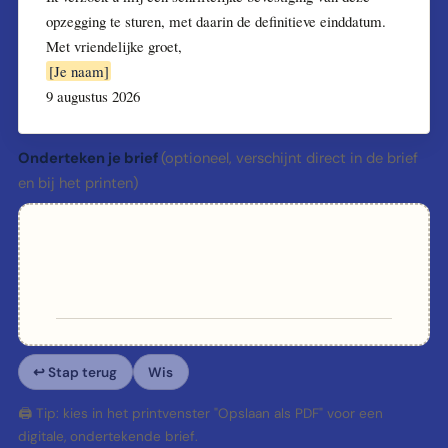
opzegging te sturen, met daarin de definitieve einddatum.
Met vriendelijke groet,
[Je naam]
9 augustus 2026
Onderteken je brief
(optioneel, verschijnt direct in de brief
en bij het printen)
✍️ Teken hier je handtekening met je vinger, muis of pen
↩ Stap terug
Wis
🖨 Tip: kies in het printvenster "Opslaan als PDF" voor een
digitale, ondertekende brief.