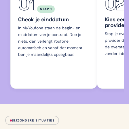
01
02
STAP 1
Check je einddatum
Kies eers
provider
In MyYoufone staan de begin- en
Stap je over,
einddatum van je contract. Doe je
provider de 
niets, dan verlengt Youfone
de overstapse
automatisch en vanaf dat moment
zonder intern
ben je maandelijks opzegbaar.
BIJZONDERE SITUATIES