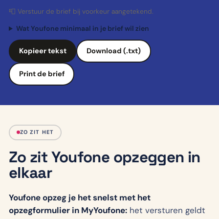
📮
Verstuur de brief bij voorkeur aangetekend.
Wat
Youfone
minimaal in je brief wil zien
Kopieer tekst
Download (.txt)
Print de brief
ZO ZIT HET
Zo zit Youfone opzeggen in
elkaar
Youfone opzeg je het snelst met het
opzegformulier in MyYoufone:
het versturen geldt