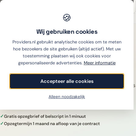
🍪
Onafhankelijk sinds 2007
Thuiswinkel partner
Wij gebruiken cookies
Home
›
Internet
›
Opzeggen
›
Youfone opzeggen
Providers.nl gebruikt analytische cookies om te meten
Youfone
opzeggen
hoe bezoekers de site gebruiken (altijd actief). Met uw
toestemming plaatsen wij ook cookies voor
gepersonaliseerde advertenties.
Meer informatie
Youfone opzeggen? Het snelst via MyYoufone:
versturen van het formulier geldt direct als
Accepteer alle cookies
opzegmoment. Of bel 088-222 9 222 (Sim Only gratis
via 1200). Opzegtermijn 1 maand. Maak gratis je
Alleen noodzakelijk
opzegbrief of belscript.
Gratis opzegbrief of belscript in 1 minuut
Opzegtermijn 1 maand na afloop van je contract