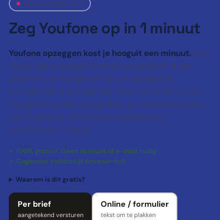
GRATIS OPZEGHULP
Zeg Youfone op in 1 minuut
Youfone opzeggen kost je hooguit een minuut.
Kies
hoe je wilt opzeggen (online, telefonisch of per
brief) en vul je gegevens in. Je opzegbrief,
formuliertekst of belscript staat direct klaar, met
het geverifieerde opzegadres en telefoonnummer
van Youfone er al in. Printen, kopiëren of
downloaden: jij kiest.
✓ 100% gratis
✓ Geen account of e-mail nodig
✓ Gegevens verlaten je browser niet
Waarom is dit gratis?
Per brief
Online / formulier
aangetekend versturen
tekst om te plakken