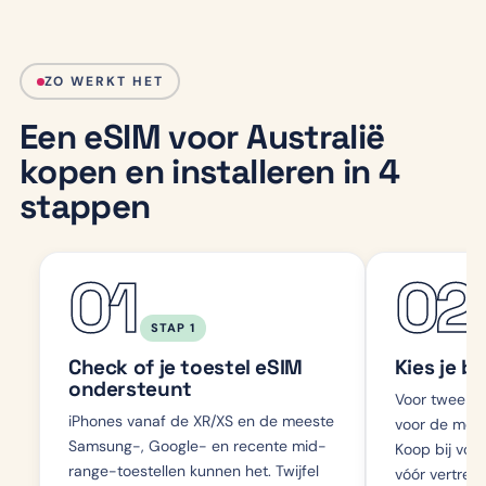
ZO WERKT HET
Een eSIM voor Australië
kopen en installeren in 4
stappen
01
02
STAP 1
Check of je toestel eSIM
Kies je b
ondersteunt
Voor twee we
iPhones vanaf de XR/XS en de meeste
voor de mees
Samsung-, Google- en recente mid-
Koop bij voo
range-toestellen kunnen het. Twijfel
vóór vertrek,