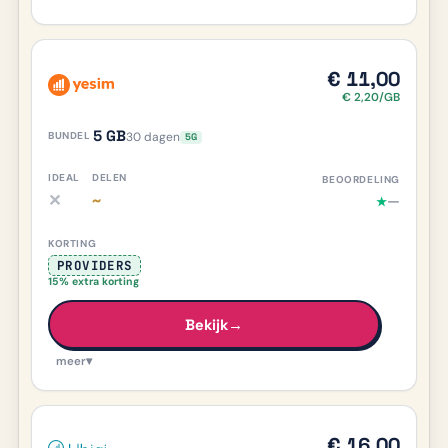
€ 11,00
€ 2,20/GB
5 GB
30 dagen
5G
✕
~
—
★
iDEAL nee, meer info
Delen deels/onduidelijk, meer info
PROVIDERS
15% extra korting
Bekijk
→
meer
▾
€ 16,00