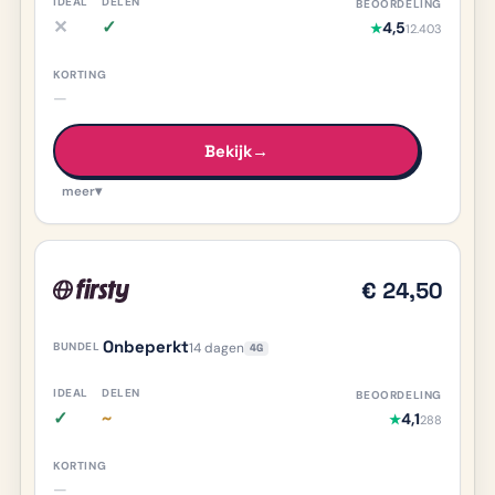
✕
✓
4,5
★
12.403
iDEAL nee, meer info
Delen ja, meer info
—
Bekijk
→
meer
▾
€ 24,50
Onbeperkt
14 dagen
4G
✓
~
4,1
★
288
iDEAL ja, meer info
Delen deels/onduidelijk, meer info
—