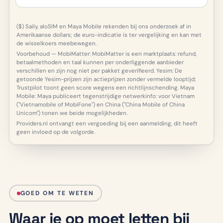
($) Saily, aloSIM en Maya Mobile rekenden bij ons onderzoek af in
Amerikaanse dollars; de euro-indicatie is ter vergelijking en kan met
de wisselkoers meebewegen.
Voorbehoud — MobiMatter: MobiMatter is een marktplaats: refund,
betaalmethoden en taal kunnen per onderliggende aanbieder
verschillen en zijn nog niet per pakket geverifieerd. Yesim: De
getoonde Yesim-prijzen zijn actieprijzen zonder vermelde looptijd;
Trustpilot toont geen score wegens een richtlijnschending. Maya
Mobile: Maya publiceert tegenstrijdige netwerkinfo: voor Vietnam
("Vietnamobile of MobiFone") en China ("China Mobile of China
Unicom") tonen we beide mogelijkheden.
Providers.nl ontvangt een vergoeding bij een aanmelding, dit heeft
geen invloed op de volgorde.
GOED OM TE WETEN
Waar je op moet letten bij