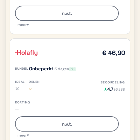
n.v.t.
meer
▾
€ 46,90
Onbeperkt
15 dagen
5G
✕
~
4,7
★
96.388
iDEAL nee, meer info
Delen deels/onduidelijk, meer info
—
n.v.t.
meer
▾