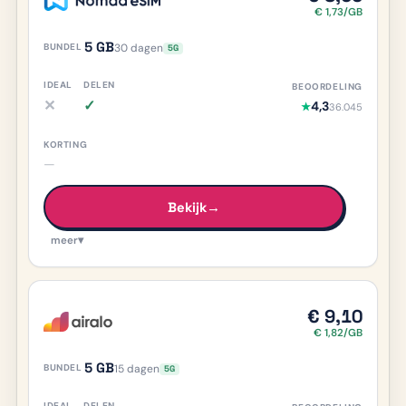
€ 1,73/GB
5 GB
30 dagen
5G
✕
✓
4,3
★
36.045
iDEAL nee, meer info
Delen ja, meer info
—
Bekijk
→
meer
▾
€ 9,10
€ 1,82/GB
5 GB
15 dagen
5G