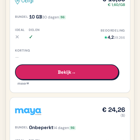
€ 1,60/GB
10 GB
30 dagen
5G
✕
✓
4,2
★
39.266
iDEAL nee, meer info
Delen ja, meer info
—
Bekijk
→
meer
▾
€ 24,26
($)
Onbeperkt
14 dagen
5G