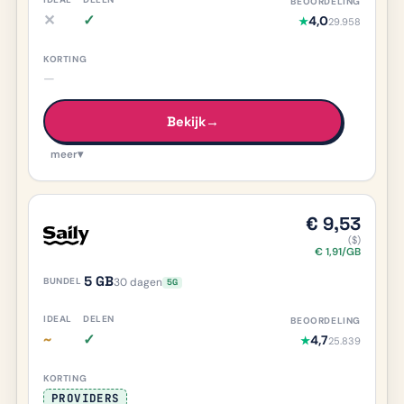
✕
✓
4,0
★
29.958
iDEAL nee, meer info
Delen ja, meer info
—
Bekijk
→
meer
▾
€ 9,53
($)
€ 1,91/GB
5 GB
30 dagen
5G
~
✓
4,7
★
25.839
iDEAL deels/onduidelijk, meer info
Delen ja, meer info
PROVIDERS