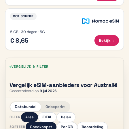
OOK SCHERP
5 GB · 30 dagen · 5G
€ 8,65
Bekijk
→
VERGELIJK & FILTER
Vergelijk eSIM-aanbieders voor Australië
Gecontroleerd op
9 jul 2026
Databundel
Onbeperkt
Alles
iDEAL
Delen
FILTER
Goedkoopst
Per GB
Beoordeling
SORTEER