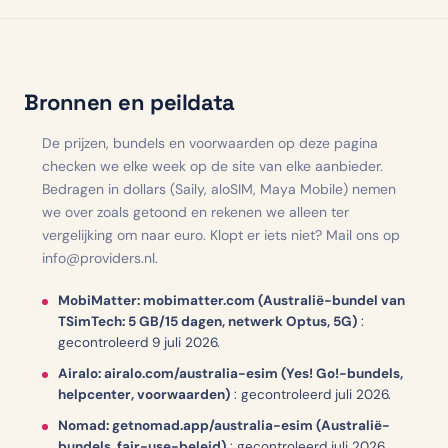
Bronnen en peildata
De prijzen, bundels en voorwaarden op deze pagina
checken we elke week op de site van elke aanbieder.
Bedragen in dollars (Saily, aloSIM, Maya Mobile) nemen
we over zoals getoond en rekenen we alleen ter
vergelijking om naar euro. Klopt er iets niet? Mail ons op
info@providers.nl.
MobiMatter: mobimatter.com (Australië-bundel van
TSimTech: 5 GB/15 dagen, netwerk Optus, 5G)
:
gecontroleerd 9 juli 2026.
Airalo: airalo.com/australia-esim (Yes! Go!-bundels,
helpcenter, voorwaarden)
:
gecontroleerd juli 2026.
Nomad: getnomad.app/australia-esim (Australië-
bundels, fair-use-beleid)
:
gecontroleerd juli 2026.