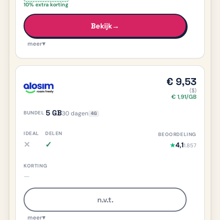
10% extra korting
Bekijk
→
meer
▾
€ 9,53
($)
€ 1,91/GB
5 GB
30 dagen
4G
✕
✓
4,1
★
1.857
iDEAL nee, meer info
Delen ja, meer info
—
n.v.t.
meer
▾