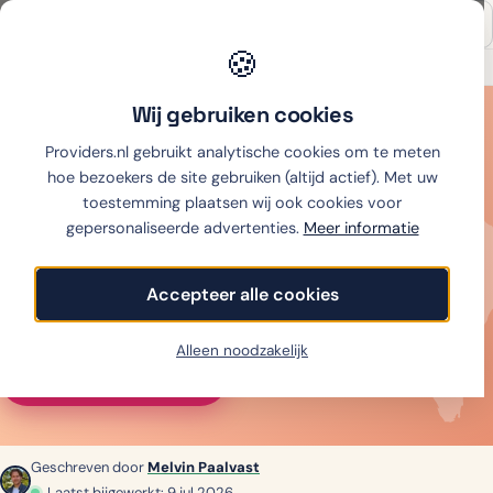
🍪
Onafhankelijk sinds 2007
Thuiswinkel partner
Wij gebruiken cookies
Home
›
Mobiel
›
Sim only
›
eSIM buitenland
›
eSIM Australië
Providers.nl gebruikt analytische cookies om te meten
eSIM
Australië
hoe bezoekers de site gebruiken (altijd actief). Met uw
toestemming plaatsen wij ook cookies voor
gepersonaliseerde advertenties.
Meer informatie
Beste eSIM voor Australië: 5 GB vanaf € 6, vrijwel
alles via Optus. 10 aanbieders vergeleken op prijs,
Accepteer alle cookies
data en 5G (juli 2026).
Alleen noodzakelijk
Vergelijk alle prijzen
↓︎
Geschreven door
Melvin Paalvast
Laatst bijgewerkt: 9 jul 2026