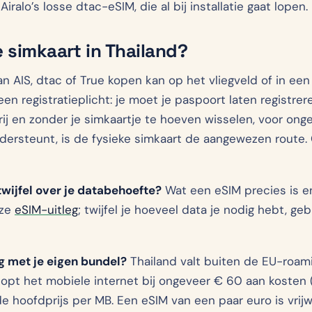
Airalo’s losse dtac-eSIM, die al bij installatie gaat lopen.
e simkaart in Thailand?
n AIS, dtac of True kopen kan op het vliegveld of in een
een registratieplicht: je moet je paspoort laten registrer
ij en zonder je simkaartje te hoeven wisselen, voor onge
ndersteunt, is de fysieke simkaart de aangewezen route. 
twijfel over je databehoefte?
Wat een eSIM precies is e
nze
eSIM-uitleg
; twijfel je hoeveel data je nodig hebt, ge
 met je eigen bundel?
Thailand valt buiten de EU-roami
opt het mobiele internet bij ongeveer € 60 aan kosten (d
 de hoofdprijs per MB. Een eSIM van een paar euro is vrij