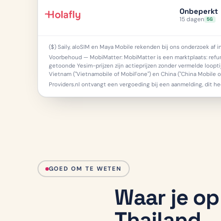
Onbeperkt
15 dagen
5G
($) Saily, aloSIM en Maya Mobile rekenden bij ons onderzoek af 
Voorbehoud — MobiMatter: MobiMatter is een marktplaats: refund
getoonde Yesim-prijzen zijn actieprijzen zonder vermelde loopti
Vietnam ("Vietnamobile of MobiFone") en China ("China Mobile 
Providers.nl ontvangt een vergoeding bij een aanmelding, dit he
GOED OM TE WETEN
Waar je op
Thailand