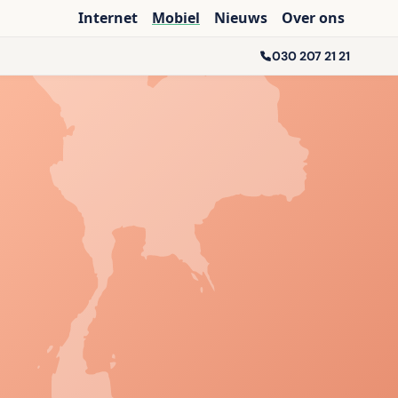
Internet
Mobiel
Nieuws
Over ons
030 207 21 21