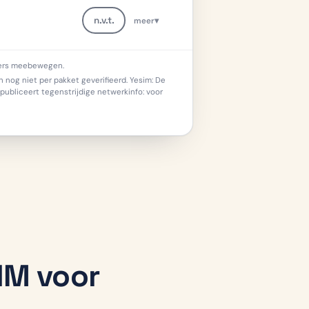
n.v.t.
meer
▾
meer info
koers meebewegen.
nog niet per pakket geverifieerd. Yesim: De
publiceert tegenstrijdige netwerkinfo: voor
SIM voor