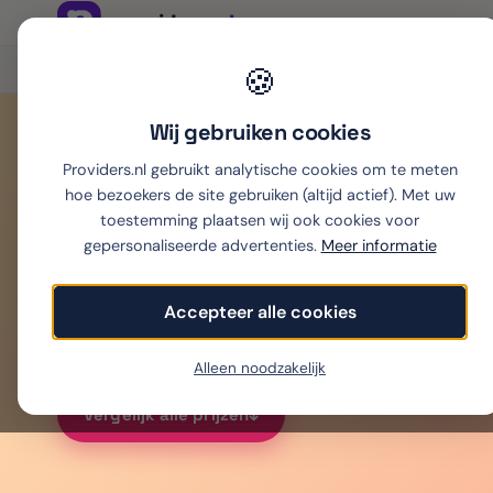
Onafhankelijk sinds 2007
🍪
Thuiswinkel partner
Wij gebruiken cookies
Providers.nl gebruikt analytische cookies om te meten
Home
›
Mobiel
›
Sim only
›
eSIM buitenland
›
eSIM Thailand
hoe bezoekers de site gebruiken (altijd actief). Met uw
eSIM
Thailan
toestemming plaatsen wij ook cookies voor
gepersonaliseerde advertenties.
Meer informatie
Accepteer alle cookies
Beste eSIM voor Thailand: 5 GB vanaf € 5,50. We
en 5G — alle prijzen gecheckt op hun eigen site (
Alleen noodzakelijk
Vergelijk alle prijzen
↓︎