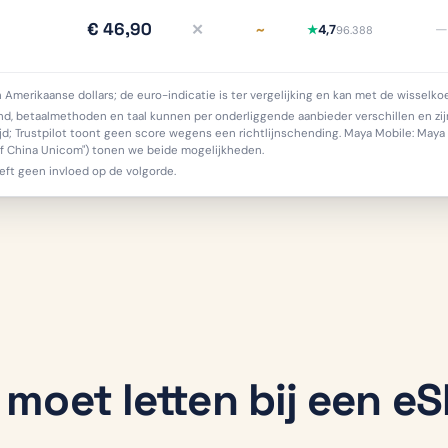
€ 46,90
✕
~
—
4,7
★
96.388
iDEAL nee, meer info
Delen deels/onduidelijk, 
in Amerikaanse dollars; de euro-indicatie is ter vergelijking en kan met de wissel
, betaalmethoden en taal kunnen per onderliggende aanbieder verschillen en zijn 
jd; Trustpilot toont geen score wegens een richtlijnschending. Maya Mobile: Maya 
of China Unicom") tonen we beide mogelijkheden.
eft geen invloed op de volgorde.
 moet letten bij een e