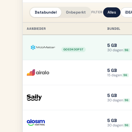
Databundel
Onbeperkt
Alles
iDE
FILTER
AANBIEDER
BUNDEL
5 GB
30 dagen
GOEDKOOPST
5G
5 GB
15 dagen
5G
5 GB
30 dagen
5G
5 GB
30 dagen
5G