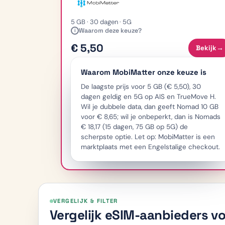
5 GB · 30 dagen · 5G
Waarom deze keuze?
i
€ 5,50
Bekijk
→
Waarom MobiMatter onze keuze is
De laagste prijs voor 5 GB (€ 5,50), 30
dagen geldig en 5G op AIS en TrueMove H.
Wil je dubbele data, dan geeft Nomad 10 GB
voor € 8,65; wil je onbeperkt, dan is Nomads
€ 18,17 (15 dagen, 75 GB op 5G) de
scherpste optie. Let op: MobiMatter is een
marktplaats met een Engelstalige checkout.
VERGELIJK & FILTER
Vergelijk eSIM-aanbieders vo