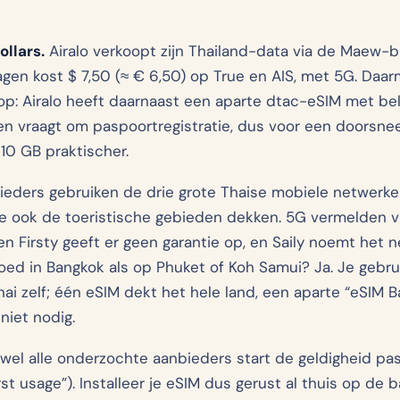
ollars.
Airalo verkoopt zijn Thailand-data via de Maew-bu
agen kost $ 7,50 (≈ € 6,50) op True en AIS, met 5G. Daar
op: Airalo heeft daarnaast een aparte dtac-eSIM met belm
ie en vraagt om paspoortregistratie, dus voor een doorsne
0 GB praktischer.
eders gebruiken de drie grote Thaise mobiele netwerken:
ie ook de toeristische gebieden dekken. 5G vermelden vri
n Firsty geeft er geen garantie op, en Saily noemt het n
oed in Bangkok als op Phuket of Koh Samui? Ja. Je gebr
hai zelf; één eSIM dekt het hele land, een aparte “eSIM 
niet nodig.
ijwel alle onderzochte aanbieders start de geldigheid pa
t usage”). Installeer je eSIM dus gerust al thuis op de ba