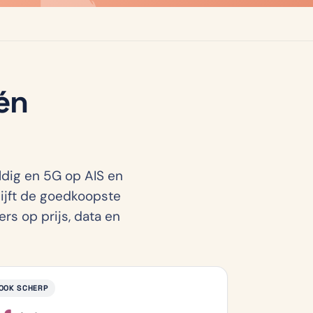
én
ldig en 5G op AIS en
lijft de goedkoopste
rs op prijs, data en
OOK SCHERP