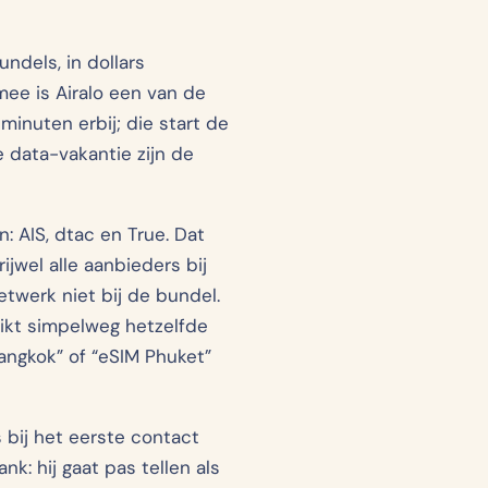
ndels, in dollars
mee is Airalo een van de
inuten erbij; die start de
e data-vakantie zijn de
 AIS, dtac en True. Dat
jwel alle aanbieders bij
etwerk niet bij de bundel.
uikt simpelweg hetzelfde
Bangkok” of “eSIM Phuket”
s bij het eerste contact
nk: hij gaat pas tellen als