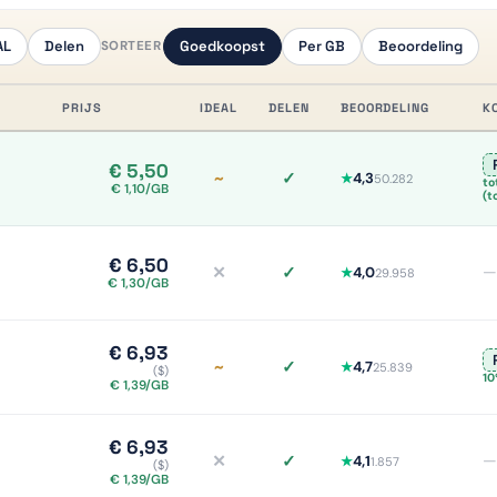
AL
Delen
Goedkoopst
Per GB
Beoordeling
SORTEER
PRIJS
IDEAL
DELEN
BEOORDELING
K
€ 5,50
~
✓
4,3
★
50.282
to
iDEAL deels/onduidelijk, meer info
Delen ja, meer info
€ 1,10/GB
(t
€ 6,50
✕
✓
—
4,0
★
29.958
iDEAL nee, meer info
Delen ja, meer info
€ 1,30/GB
€ 6,93
~
✓
4,7
★
25.839
($)
iDEAL deels/onduidelijk, meer info
Delen ja, meer info
10
€ 1,39/GB
€ 6,93
✕
✓
—
4,1
★
1.857
($)
iDEAL nee, meer info
Delen ja, meer info
€ 1,39/GB