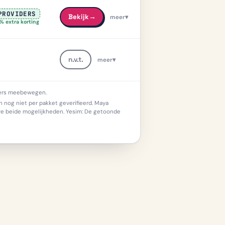
PROVIDERS
Bekijk
→
meer
▾
meer info
% extra korting
n.v.t.
meer
▾
meer info
koers meebewegen.
 nog niet per pakket geverifieerd. Maya
 we beide mogelijkheden. Yesim: De getoonde