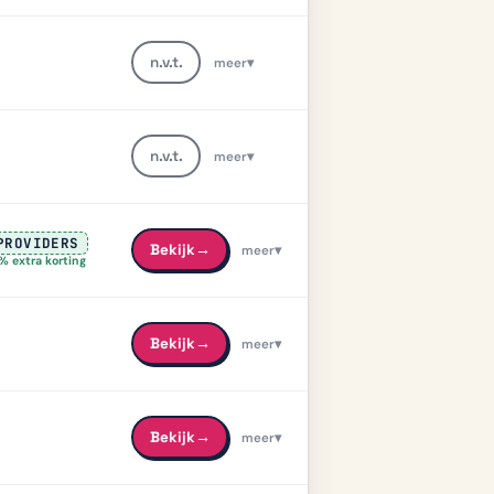
n.v.t.
meer
▾
meer info
n.v.t.
meer
▾
PROVIDERS
Bekijk
→
meer
▾
% extra korting
Bekijk
→
meer
▾
Bekijk
→
meer
▾