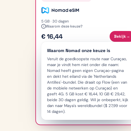
5 GB · 30 dagen
Waarom deze keuze?
i
€ 16,44
Bekijk
→
Waarom Nomad onze keuze is
Veruit de goedkoopste route naar Curaçao,
maar je vindt hem niet onder die naam:
Nomad heeft geen eigen Curaçao-pagina
en dekt het eiland via de 'Netherlands
Antilles'-bundel. Die draait op Flow (een van
de mobiele netwerken op Curaçao) en
geeft 4G. 5 GB kost € 16,44, 10 GB € 29,42,
beide 30 dagen geldig. Wil je onbeperkt, kijk
dan naar Maya's wereldbundel ($ 27,99 voor
14 dagen).