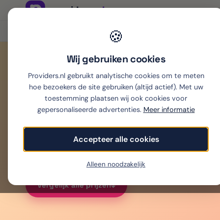
Onafhankelijk sinds 2007
🍪
Thuiswinkel partner
Wij gebruiken cookies
Providers.nl gebruikt analytische cookies om te meten
Home
›
Mobiel
›
Sim only
›
eSIM buitenland
›
eSIM Curaçao
hoe bezoekers de site gebruiken (altijd actief). Met uw
eSIM
Curaçao
toestemming plaatsen wij ook cookies voor
gepersonaliseerde advertenties.
Meer informatie
Accepteer alle cookies
Beste eSIM voor Curaçao: 5 GB vanaf € 16,44. 10
netwerk — alle prijzen zelf gecheckt (juli 2026).
Alleen noodzakelijk
Vergelijk alle prijzen
↓︎