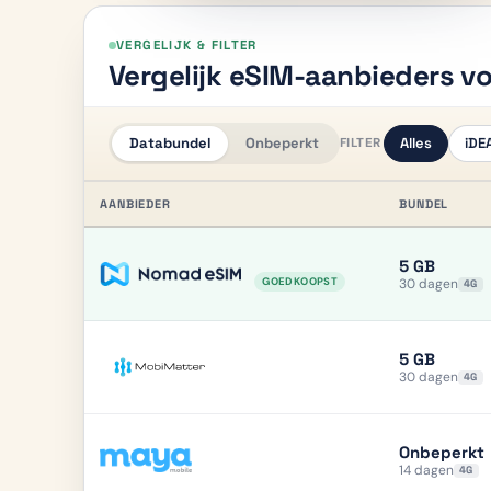
VERGELIJK & FILTER
Vergelijk eSIM-aanbieders v
Databundel
Onbeperkt
Alles
iDE
FILTER
AANBIEDER
BUNDEL
5 GB
30 dagen
GOEDKOOPST
4G
5 GB
30 dagen
4G
Onbeperkt
14 dagen
4G