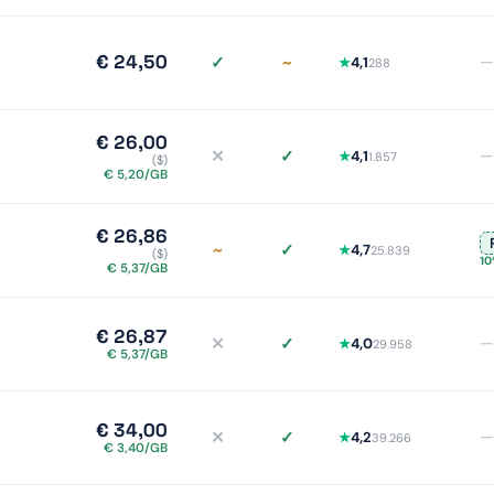
€ 24,50
✓
~
—
4,1
★
288
iDEAL ja, meer info
Delen deels/onduidelijk, 
€ 26,00
✕
✓
—
4,1
★
1.857
($)
iDEAL nee, meer info
Delen ja, meer info
€ 5,20/GB
€ 26,86
~
✓
4,7
★
25.839
($)
iDEAL deels/onduidelijk, meer info
Delen ja, meer info
10
€ 5,37/GB
€ 26,87
✕
✓
—
4,0
★
29.958
iDEAL nee, meer info
Delen ja, meer info
€ 5,37/GB
€ 34,00
✕
✓
—
4,2
★
39.266
iDEAL nee, meer info
Delen ja, meer info
€ 3,40/GB