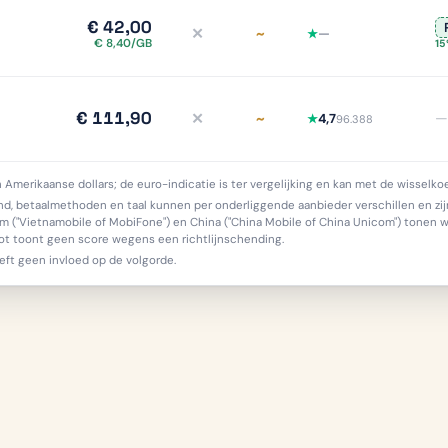
€ 42,00
✕
~
—
★
iDEAL nee, meer info
Delen deels/onduidelijk, 
€ 8,40/GB
15
€ 111,90
✕
~
—
4,7
★
96.388
iDEAL nee, meer info
Delen deels/onduidelijk, 
in Amerikaanse dollars; de euro-indicatie is ter vergelijking en kan met de wissel
, betaalmethoden en taal kunnen per onderliggende aanbieder verschillen en zijn
nam ("Vietnamobile of MobiFone") en China ("China Mobile of China Unicom") tonen
pilot toont geen score wegens een richtlijnschending.
eft geen invloed op de volgorde.