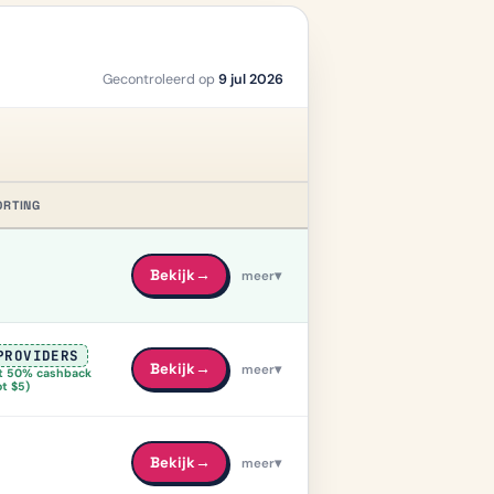
Gecontroleerd op
9 jul 2026
ORTING
BEKIJKEN
Bekijk
→
meer
▾
PROVIDERS
Bekijk
→
meer
▾
t 50% cashback
ot $5)
Bekijk
→
meer
▾