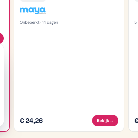
Onbeperkt · 14 dagen
5
€ 24,26
€
Bekijk
→