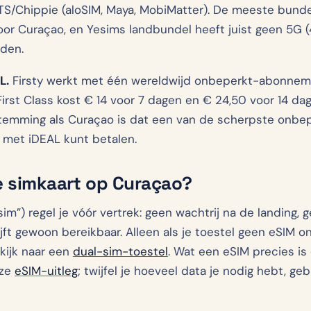
S/Chippie (aloSIM, Maya, MobiMatter). De meeste bundels
or Curaçao, en Yesims landbundel heeft juist geen 5G (
den.
L.
Firsty werkt met één wereldwijd onbeperkt-abonnem
 First Class kost € 14 voor 7 dagen en € 24,50 voor 14 d
emming als Curaçao is dat een van de scherpste onbepe
 met iDEAL kunt betalen.
e simkaart op Curaçao?
im”) regel je vóór vertrek: geen wachtrij na de landing, 
ft gewoon bereikbaar. Alleen als je toestel geen eSIM on
 kijk naar een
dual-sim-toestel
. Wat een eSIM precies is
nze
eSIM-uitleg
; twijfel je hoeveel data je nodig hebt, ge