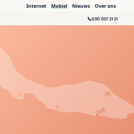
Internet
Mobiel
Nieuws
Over ons
030 207 21 21