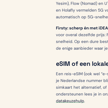
Yesim), Flow (Nomad) en UT
en Holafly vermelden 5G vo
automatisch op 5G-snelhe
Firsty: scherp én met iDEA
voor overal dezelfde prijs:
snelheid. Op een dure best
de enige aanbieder waar je
eSIM of een lokal
Een reis-eSIM (ook wel “e-s
je Nederlandse nummer blij
simkaart het alternatief, of
ondersteunen lees je in o
datakeuzehulp
.