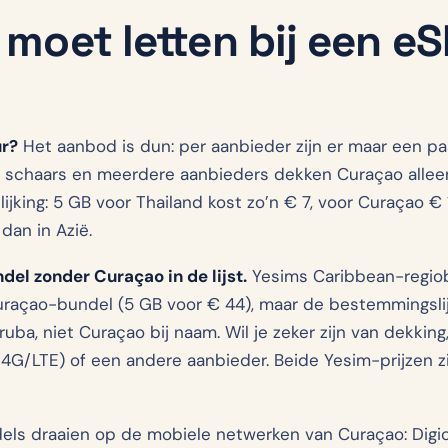
 moet letten bij een e
r?
Het aanbod is dun: per aanbieder zijn er maar een p
n schaars en meerdere aanbieders dekken Curaçao alleen
lijking: 5 GB voor Thailand kost zo’n € 7, voor Curaçao € 1
dan in Azië.
del zonder Curaçao in de lijst.
Yesims Caribbean-regiob
raçao-bundel (5 GB voor € 44), maar de bestemmingslij
ruba, niet Curaçao bij naam. Wil je zeker zijn van dekki
G/LTE) of een andere aanbieder. Beide Yesim-prijzen zi
ls draaien op de mobiele netwerken van Curaçao: Digicel (