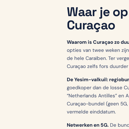
Waar je op
Curaçao
Waarom is Curaçao zo duu
opties van twee weken zij
de hele Caraïben. Ter verge
Curaçao zelfs fors duurder 
De Yesim-valkuil: regiobun
goedkoper dan de losse Cu
“Netherlands Antilles” en A
Curaçao-bundel (geen 5G, 4
vermelde einddatum.
Netwerken en 5G.
De bunde