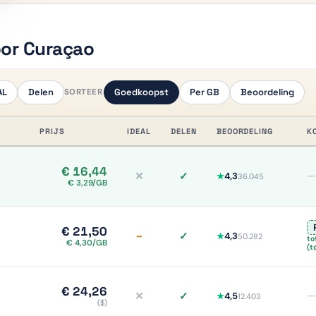
oor Curaçao
AL
Delen
Goedkoopst
Per GB
Beoordeling
SORTEER
PRIJS
IDEAL
DELEN
BEOORDELING
K
€ 16,44
✕
✓
—
4,3
★
36.045
iDEAL nee, meer info
Delen ja, meer info
€ 3,29/GB
€ 21,50
~
✓
4,3
★
50.282
to
iDEAL deels/onduidelijk, meer info
Delen ja, meer info
€ 4,30/GB
(t
€ 24,26
✕
✓
—
4,5
★
12.403
iDEAL nee, meer info
Delen ja, meer info
($)