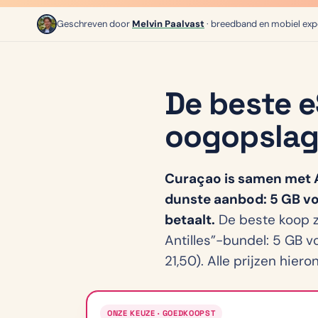
Geschreven door
Melvin Paalvast
· breedband en mobiel exp
De beste e
oogopsla
Curaçao is samen met A
dunste aanbod: 5 GB voo
betaalt.
De beste koop z
Antilles”-bundel: 5 GB 
21,50). Alle prijzen hier
ONZE KEUZE · GOEDKOOPST