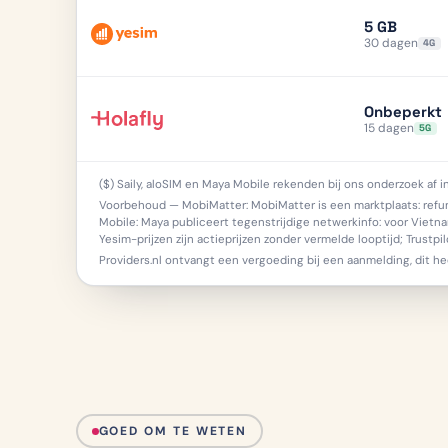
5 GB
30 dagen
4G
Onbeperkt
15 dagen
5G
($) Saily, aloSIM en Maya Mobile rekenden bij ons onderzoek af 
Voorbehoud — MobiMatter: MobiMatter is een marktplaats: refund
Mobile: Maya publiceert tegenstrijdige netwerkinfo: voor Viet
Yesim-prijzen zijn actieprijzen zonder vermelde looptijd; Trust
Providers.nl ontvangt een vergoeding bij een aanmelding, dit he
GOED OM TE WETEN