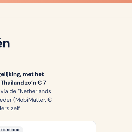
én
lijking, met het
 Thailand zo’n € 7
via de “Netherlands
ieder (MobiMatter, €
ers zelf.
OOK SCHERP