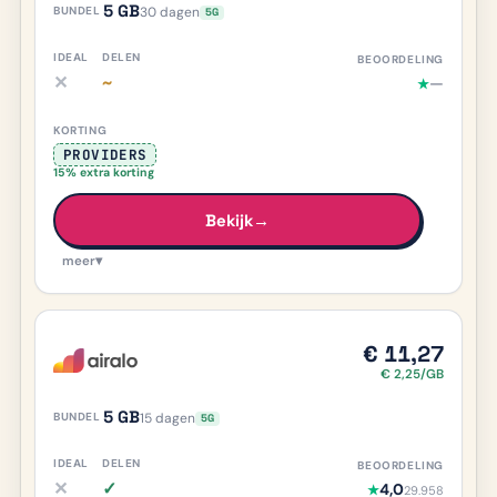
5 GB
30 dagen
5G
✕
~
—
★
iDEAL nee, meer info
Delen deels/onduidelijk, meer info
PROVIDERS
15% extra korting
Bekijk
→
meer
▾
€ 11,27
€ 2,25/GB
5 GB
15 dagen
5G
✕
✓
4,0
★
29.958