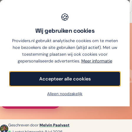
🍪
Onafhankelijk sinds 2007
Thuiswinkel partner
Wij gebruiken cookies
Home
›
Mobiel
›
Sim only
›
eSIM buitenland
›
eSIM Indonesië & Bali
Providers.nl gebruikt analytische cookies om te meten
eSIM Indonesië &
Bali
hoe bezoekers de site gebruiken (altijd actief). Met uw
toestemming plaatsen wij ook cookies voor
gepersonaliseerde advertenties.
Meer informatie
Beste eSIM voor Bali & Indonesië: 5 GB vanaf € 6. 10
aanbieders vergeleken op prijs, data en netwerk
Accepteer alle cookies
(Telkomsel), juli 2026.
Alleen noodzakelijk
Vergelijk alle prijzen
↓︎
Geschreven door
Melvin Paalvast
Laatst bijgewerkt: 9 jul 2026