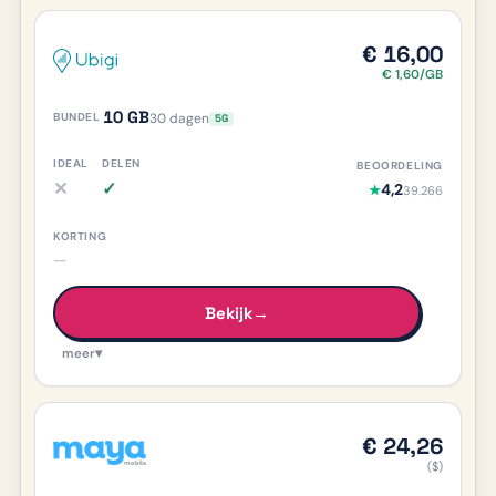
€ 16,00
€ 1,60/GB
10 GB
30 dagen
5G
✕
✓
4,2
★
39.266
iDEAL nee, meer info
Delen ja, meer info
—
Bekijk
→
meer
▾
€ 24,26
($)