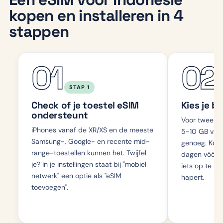
kopen en installeren in 4
stappen
01
02
STAP 1
Check of je toestel eSIM
Kies je b
ondersteunt
Voor twee wek
iPhones vanaf de XR/XS en de meeste
5-10 GB voor
Samsung-, Google- en recente mid-
genoeg. Koop
range-toestellen kunnen het. Twijfel
dagen vóór ve
je? In je instellingen staat bij "mobiel
iets op te los
netwerk" een optie als "eSIM
hapert.
toevoegen".