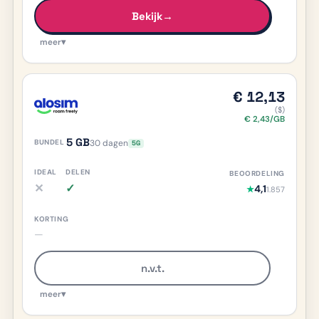
Bekijk
→
meer
▾
€ 12,13
($)
€ 2,43/GB
5 GB
30 dagen
5G
✕
✓
4,1
★
1.857
iDEAL nee, meer info
Delen ja, meer info
—
n.v.t.
meer
▾