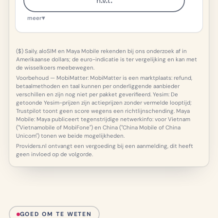
n.v.t.
meer
▾
($) Saily, aloSIM en Maya Mobile rekenden bij ons onderzoek af in
Amerikaanse dollars; de euro-indicatie is ter vergelijking en kan met
de wisselkoers meebewegen.
Voorbehoud — MobiMatter: MobiMatter is een marktplaats: refund,
betaalmethoden en taal kunnen per onderliggende aanbieder
verschillen en zijn nog niet per pakket geverifieerd. Yesim: De
getoonde Yesim-prijzen zijn actieprijzen zonder vermelde looptijd;
Trustpilot toont geen score wegens een richtlijnschending. Maya
Mobile: Maya publiceert tegenstrijdige netwerkinfo: voor Vietnam
("Vietnamobile of MobiFone") en China ("China Mobile of China
Unicom") tonen we beide mogelijkheden.
Providers.nl ontvangt een vergoeding bij een aanmelding, dit heeft
geen invloed op de volgorde.
GOED OM TE WETEN