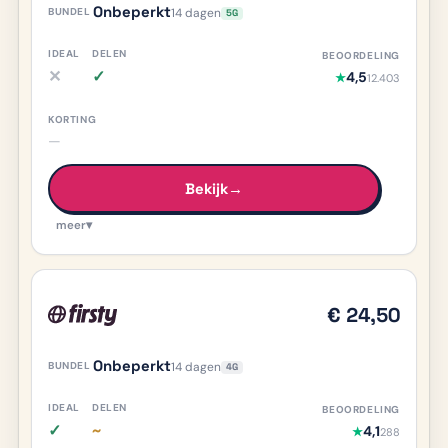
Onbeperkt
14 dagen
5G
✕
✓
4,5
★
12.403
iDEAL nee, meer info
Delen ja, meer info
—
Bekijk
→
meer
▾
€ 24,50
Onbeperkt
14 dagen
4G
✓
~
4,1
★
288
iDEAL ja, meer info
Delen deels/onduidelijk, meer info