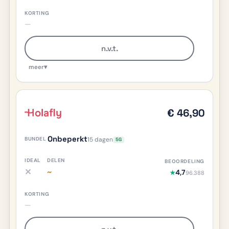
—
n.v.t.
meer
▾
€ 46,90
Onbeperkt
15 dagen
5G
✕
~
4,7
★
96.388
iDEAL nee, meer info
Delen deels/onduidelijk, meer info
—