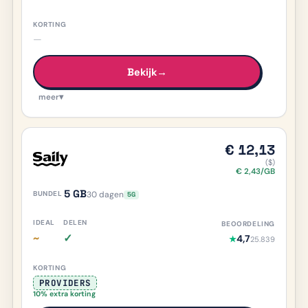
iDEAL nee, meer info
Delen ja, meer info
—
Bekijk
→
meer
▾
€ 12,13
($)
€ 2,43/GB
5 GB
30 dagen
5G
~
✓
4,7
★
25.839
iDEAL deels/onduidelijk, meer info
Delen ja, meer info
PROVIDERS
10% extra korting