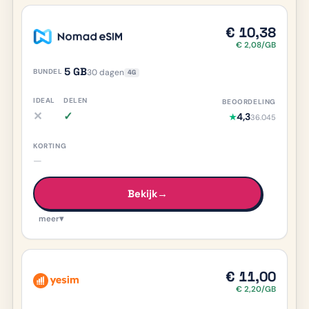
€ 10,38
€ 2,08/GB
5 GB
30 dagen
4G
✕
✓
4,3
★
36.045
iDEAL nee, meer info
Delen ja, meer info
—
Bekijk
→
meer
▾
€ 11,00
€ 2,20/GB