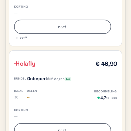
—
n.v.t.
meer
▾
€ 46,90
Onbeperkt
15 dagen
5G
✕
~
4,7
★
96.388
iDEAL nee, meer info
Delen deels/onduidelijk, meer info
—
n.v.t.