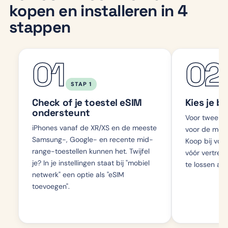
kopen en installeren in 4
stappen
01
02
STAP 1
Check of je toestel eSIM
Kies je b
ondersteunt
Voor twee w
iPhones vanaf de XR/XS en de meeste
voor de mees
Samsung-, Google- en recente mid-
Koop bij voo
range-toestellen kunnen het. Twijfel
vóór vertrek,
je? In je instellingen staat bij "mobiel
te lossen als 
netwerk" een optie als "eSIM
toevoegen".