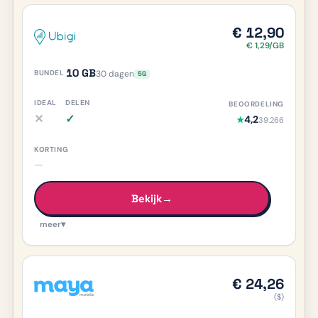
€ 12,90
€ 1,29/GB
10 GB
30 dagen
5G
✕
✓
4,2
★
39.266
iDEAL nee, meer info
Delen ja, meer info
—
Bekijk
→
meer
▾
€ 24,26
($)