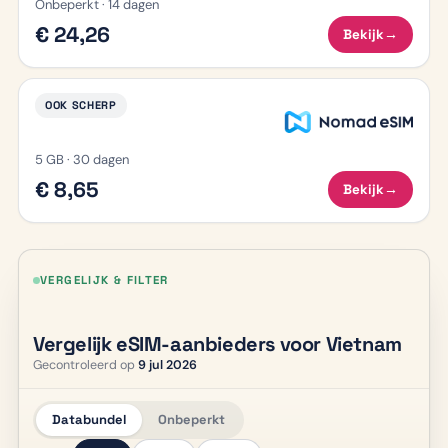
Onbeperkt · 14 dagen
€ 24,26
Bekijk
→
OOK SCHERP
5 GB · 30 dagen
€ 8,65
Bekijk
→
VERGELIJK & FILTER
Vergelijk eSIM-aanbieders voor Vietnam
Gecontroleerd op
9 jul 2026
Databundel
Onbeperkt