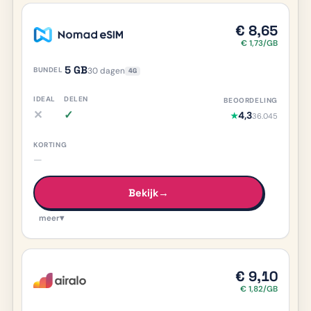
€ 8,65
€ 1,73/GB
5 GB
30 dagen
4G
✕
✓
4,3
★
36.045
iDEAL nee, meer info
Delen ja, meer info
—
Bekijk
→
meer
▾
€ 9,10
€ 1,82/GB