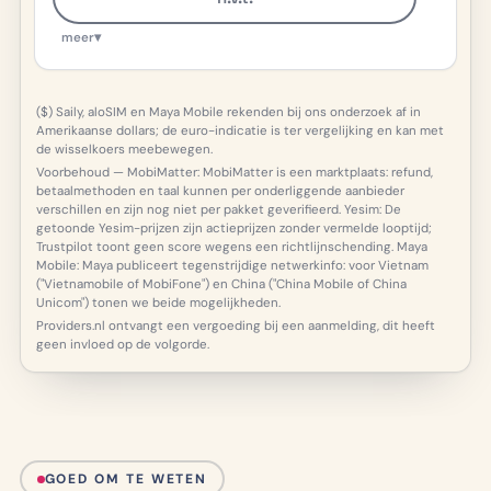
meer
▾
($) Saily, aloSIM en Maya Mobile rekenden bij ons onderzoek af in
Amerikaanse dollars; de euro-indicatie is ter vergelijking en kan met
de wisselkoers meebewegen.
Voorbehoud — MobiMatter: MobiMatter is een marktplaats: refund,
betaalmethoden en taal kunnen per onderliggende aanbieder
verschillen en zijn nog niet per pakket geverifieerd. Yesim: De
getoonde Yesim-prijzen zijn actieprijzen zonder vermelde looptijd;
Trustpilot toont geen score wegens een richtlijnschending. Maya
Mobile: Maya publiceert tegenstrijdige netwerkinfo: voor Vietnam
("Vietnamobile of MobiFone") en China ("China Mobile of China
Unicom") tonen we beide mogelijkheden.
Providers.nl ontvangt een vergoeding bij een aanmelding, dit heeft
geen invloed op de volgorde.
GOED OM TE WETEN