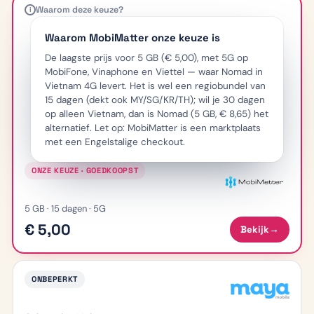
Waarom deze keuze?
i
Waarom MobiMatter onze keuze is
De laagste prijs voor 5 GB (€ 5,00), met 5G op
MobiFone, Vinaphone en Viettel — waar Nomad in
Vietnam 4G levert. Het is wel een regiobundel van
15 dagen (dekt ook MY/SG/KR/TH); wil je 30 dagen
op alleen Vietnam, dan is Nomad (5 GB, € 8,65) het
alternatief. Let op: MobiMatter is een marktplaats
met een Engelstalige checkout.
ONZE KEUZE · GOEDKOOPST
5 GB · 15 dagen · 5G
€ 5,00
Bekijk
→
ONBEPERKT