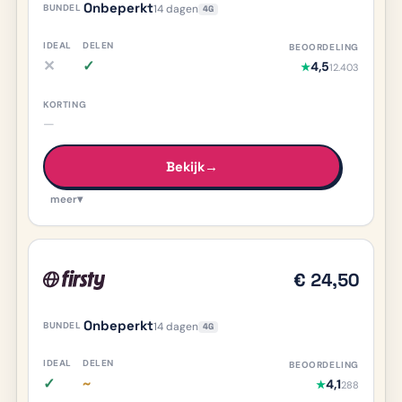
Onbeperkt
14 dagen
4G
✕
✓
4,5
★
12.403
iDEAL nee, meer info
Delen ja, meer info
—
Bekijk
→
meer
▾
€ 24,50
Onbeperkt
14 dagen
4G
✓
~
4,1
★
288
iDEAL ja, meer info
Delen deels/onduidelijk, meer info