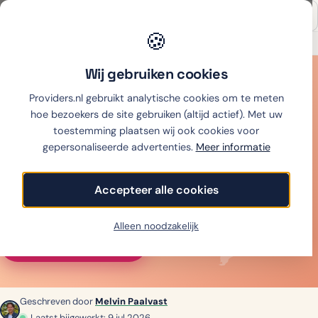
🍪
Onafhankelijk sinds 2007
Thuiswinkel partner
Wij gebruiken cookies
Home
›
Mobiel
›
Sim only
›
eSIM buitenland
›
eSIM Vietnam
Providers.nl gebruikt analytische cookies om te meten
eSIM
Vietnam
hoe bezoekers de site gebruiken (altijd actief). Met uw
toestemming plaatsen wij ook cookies voor
gepersonaliseerde advertenties.
Meer informatie
Beste eSIM voor Vietnam: 5 GB vanaf € 5. 10
aanbieders vergeleken op prijs, data en netwerk —
Accepteer alle cookies
alle prijzen zelf gecheckt (juli 2026).
Alleen noodzakelijk
Vergelijk alle prijzen
↓︎
Geschreven door
Melvin Paalvast
Laatst bijgewerkt: 9 jul 2026