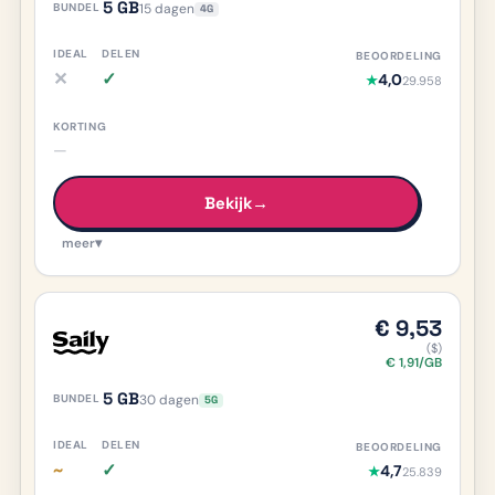
5 GB
15 dagen
4G
✕
✓
4,0
★
29.958
iDEAL nee, meer info
Delen ja, meer info
—
Bekijk
→
meer
▾
€ 9,53
($)
€ 1,91/GB
5 GB
30 dagen
5G
~
✓
4,7
★
25.839
iDEAL deels/onduidelijk, meer info
Delen ja, meer info