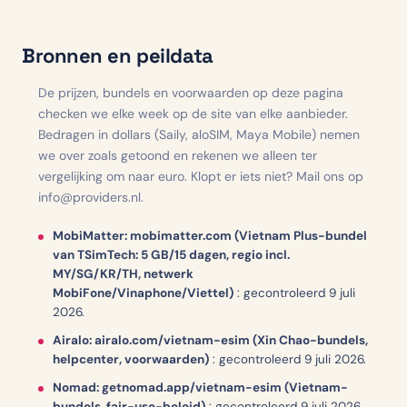
Bronnen en peildata
De prijzen, bundels en voorwaarden op deze pagina
checken we elke week op de site van elke aanbieder.
Bedragen in dollars (Saily, aloSIM, Maya Mobile) nemen
we over zoals getoond en rekenen we alleen ter
vergelijking om naar euro. Klopt er iets niet? Mail ons op
info@providers.nl.
MobiMatter: mobimatter.com (Vietnam Plus-bundel
van TSimTech: 5 GB/15 dagen, regio incl.
MY/SG/KR/TH, netwerk
MobiFone/Vinaphone/Viettel)
:
gecontroleerd 9 juli
2026.
Airalo: airalo.com/vietnam-esim (Xin Chao-bundels,
helpcenter, voorwaarden)
:
gecontroleerd 9 juli 2026.
Nomad: getnomad.app/vietnam-esim (Vietnam-
bundels, fair-use-beleid)
:
gecontroleerd 9 juli 2026.