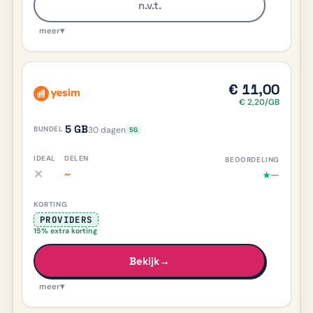
n.v.t.
meer
▾
€ 11,00
€ 2,20/GB
5 GB
30 dagen
5G
✕
~
—
★
iDEAL nee, meer info
Delen deels/onduidelijk, meer info
PROVIDERS
15% extra korting
Bekijk
→
meer
▾