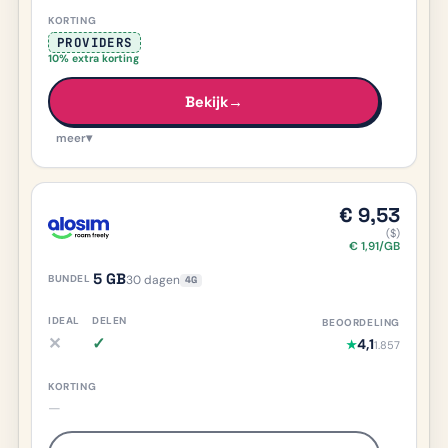
PROVIDERS
10% extra korting
Bekijk
→
meer
▾
€ 9,53
($)
€ 1,91/GB
5 GB
30 dagen
4G
✕
✓
4,1
★
1.857
iDEAL nee, meer info
Delen ja, meer info
—