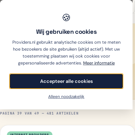
🍪
Onafhankelijk sinds 2007
Thuiswinkel partner
Wij gebruiken cookies
Home
›
Nieuws
Providers.nl gebruikt analytische cookies om te meten
481 artikelen
REDACTIE SINDS 2007
hoe bezoekers de site gebruiken (altijd actief). Met uw
Nieuws
toestemming plaatsen wij ook cookies voor
gepersonaliseerde advertenties.
Meer informatie
Actueel nieuws over telecom, internet, mobiel en
energie in Nederland. Onafhankelijke redactie — geen
Accepteer alle cookies
advertoriële content.
Alleen noodzakelijk
PAGINA 39 VAN 49 — 481 ARTIKELEN
INTERNET PROVIDERS