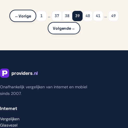
…
…
1
37
38
39
40
41
49
←
Vorige
Volgende
→
Onafhankelijk vergelijken van internet en mobiel
sinds 2007.
Internet
Vergelijken
Glasvezel