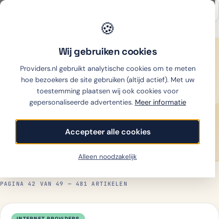
🍪
Onafhankelijk sinds 2007
Thuiswinkel partner
Wij gebruiken cookies
Home
›
Nieuws
Providers.nl gebruikt analytische cookies om te meten
481 artikelen
REDACTIE SINDS 2007
hoe bezoekers de site gebruiken (altijd actief). Met uw
Nieuws
toestemming plaatsen wij ook cookies voor
gepersonaliseerde advertenties.
Meer informatie
Actueel nieuws over telecom, internet, mobiel en
energie in Nederland. Onafhankelijke redactie — geen
Accepteer alle cookies
advertoriële content.
Alleen noodzakelijk
PAGINA 42 VAN 49 — 481 ARTIKELEN
INTERNET PROVIDERS