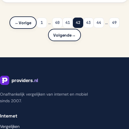
…
…
1
40
41
42
43
44
49
←
Vorige
Volgende
→
Onafhankelijk vergelijken van internet en mobiel
sinds 2007.
Internet
Vergelijken